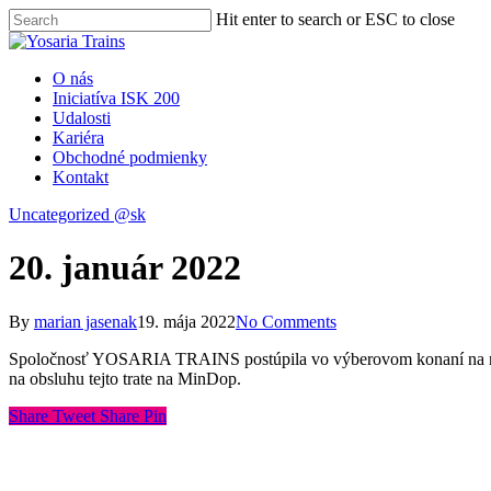
Hit enter to search or ESC to close
O nás
Iniciatíva ISK 200
Udalosti
Kariéra
Obchodné podmienky
Kontakt
Uncategorized @sk
20. január 2022
By
marian jasenak
19. mája 2022
No Comments
Spoločnosť YOSARIA TRAINS postúpila vo výberovom konaní na nové
na obsluhu tejto trate na MinDop.
Share
Tweet
Share
Pin