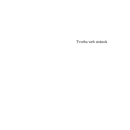
+421 2/4333 9425
yosaria@yosaria.sk
Tvorba web stránok
+421 Studio