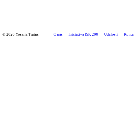
©
2026 Yosaria Trains
O nás
Iniciatíva ISK 200
Udalosti
Konta